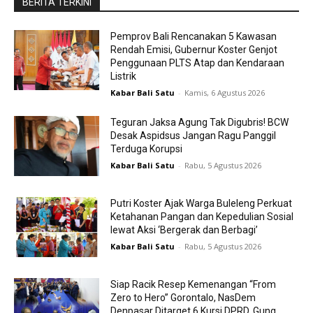
BERITA TERKINI
Pemprov Bali Rencanakan 5 Kawasan
Rendah Emisi, Gubernur Koster Genjot
Penggunaan PLTS Atap dan Kendaraan
Listrik
Kabar Bali Satu
-
Kamis, 6 Agustus 2026
Teguran Jaksa Agung Tak Digubris! BCW
Desak Aspidsus Jangan Ragu Panggil
Terduga Korupsi
Kabar Bali Satu
-
Rabu, 5 Agustus 2026
Putri Koster Ajak Warga Buleleng Perkuat
Ketahanan Pangan dan Kepedulian Sosial
lewat Aksi ‘Bergerak dan Berbagi’
Kabar Bali Satu
-
Rabu, 5 Agustus 2026
Siap Racik Resep Kemenangan “From
Zero to Hero” Gorontalo, NasDem
Denpasar Ditarget 6 Kursi DPRD, Gung